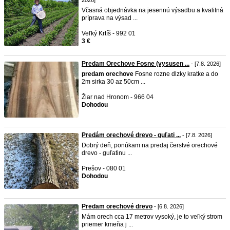
2026]
Včasná objednávka na jesennú výsadbu a kvalitná
príprava na výsad ...
Veľký Krtíš - 992 01
3 €
Predam Orechove Fosne (vysusen ...
- [7.8. 2026]
predam
orechove
Fosne rozne dlzky kratke a do
2m sirka 30 az 50cm ...
Žiar nad Hronom - 966 04
Dohodou
Predám orechové drevo - guľati ...
- [7.8. 2026]
Dobrý deň, ponúkam na predaj čerstvé orechové
drevo - guľatinu ...
Prešov - 080 01
Dohodou
Predam orechové drevo
- [6.8. 2026]
Mám orech cca 17 metrov vysoký, je to veľký strom
priemer kmeňa j ...