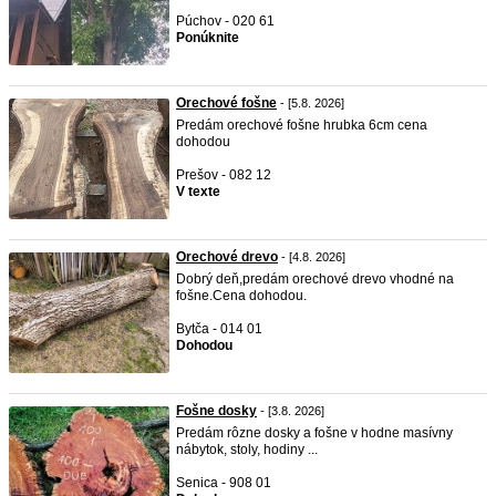
Púchov - 020 61
Ponúknite
Orechové fošne
- [5.8. 2026]
Predám orechové fošne hrubka 6cm cena
dohodou
Prešov - 082 12
V texte
Orechové drevo
- [4.8. 2026]
Dobrý deň,predám orechové drevo vhodné na
fošne.Cena dohodou.
Bytča - 014 01
Dohodou
Fošne dosky
- [3.8. 2026]
Predám rôzne dosky a fošne v hodne masívny
nábytok, stoly, hodiny ...
Senica - 908 01