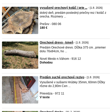
vysušený orechový koláč / prie ...
- [1.8. 2026]
dobrý deň, predám posledný priečny rez / koláč z
orecha. Rozmery ...
Prešov - 080 06
180 €
Orechové drevo - kmeň
- [1.8. 2026]
Predám Orechové drevo. Dĺžka 375 cm , priemer
dolu 76x84cm, ho ...
Nové Mesto n.Váhom - 916 12
Dohodou
Predám suché orechové rezivo
- [1.8. 2026]
Vysušené v sušiarni Hrúbky 35mm, 60mm Dĺžky
rôzne do 2,80m Cen ...
Prievidza - 972 11
V texte