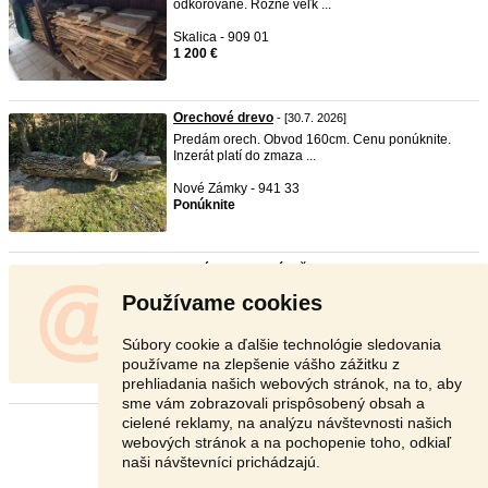
odkôrované. Rôzne veľk ...
Skalica - 909 01
1 200 €
Orechové drevo
- [30.7. 2026]
Predám orech. Obvod 160cm. Cenu ponúknite.
Inzerát platí do zmaza ...
Nové Zámky - 941 33
Ponúknite
Predám orechové fošne.
- [29.7. 2026]
Predám orechové fošne. Osobný odber v BB.
Používame cookies
Banská Bystrica - 974 09
Dohodou
Súbory cookie a ďalšie technológie sledovania
používame na zlepšenie vášho zážitku z
prehliadania našich webových stránok, na to, aby
sme vám zobrazovali prispôsobený obsah a
cielené reklamy, na analýzu návštevnosti našich
Stránka:
1
2
3
Ďalšia
webových stránok a na pochopenie toho, odkiaľ
naši návštevníci prichádzajú.