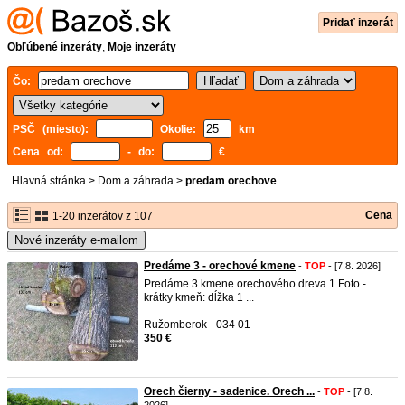
Pridať inzerát
Obľúbené inzeráty
,
Moje inzeráty
Čo:
PSČ (miesto):
Okolie:
km
Cena od:
- do:
€
Hlavná stránka
>
Dom a záhrada
>
predam orechove
Cena
1-20 inzerátov z 107
Nové inzeráty e-mailom
Predáme 3 - orechové kmene
-
TOP
- [7.8. 2026]
Predáme 3 kmene orechového dreva 1.Foto -
krátky kmeň: dĺžka 1 ...
Ružomberok - 034 01
350 €
Orech čierny - sadenice. Orech ...
-
TOP
- [7.8.