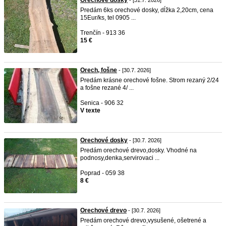
Orechové dosky
- [31.7. 2026]
Predám 6ks orechové dosky, dĺžka 2,20cm, cena
15Eur/ks, tel 0905 ...
Trenčín - 913 36
15 €
Orech, fošne
- [30.7. 2026]
Predám krásne orechové fošne. Strom rezaný 2/24
a fošne rezané 4/ ...
Senica - 906 32
V texte
Orechové dosky
- [30.7. 2026]
Predám orechové drevo,dosky. Vhodné na
podnosy,denka,servirovaci ...
Poprad - 059 38
8 €
Orechové drevo
- [30.7. 2026]
Predám orechové drevo,vysušené, ošetrené a