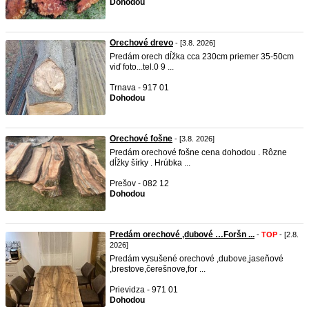
Dohodou
Orechové drevo
- [3.8. 2026]
Predám orech dĺžka cca 230cm priemer 35-50cm
viď foto...tel.0 9 ...
Trnava - 917 01
Dohodou
Orechové fošne
- [3.8. 2026]
Predám orechové fošne cena dohodou . Rôzne
dĺžky šírky . Hrúbka ...
Prešov - 082 12
Dohodou
Predám orechové ,dubové …Foršn ...
-
TOP
- [2.8.
2026]
Predám vysušené orechové ,dubove,jaseňové
,brestove,čerešnove,for ...
Prievidza - 971 01
Dohodou