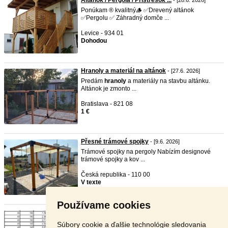
Altánok / Pergola / Prístrešok ...
- [28.6. 2026]
Ponúkam ®️ kvalitný🪵 ✅Drevený altánok
✅Pergolu ✅ Záhradný domče ...
Levice - 934 01
Dohodou
Hranoly a materiál na altánok
- [27.6. 2026]
Predám
hranoly
a materiály na stavbu altánku.
Altánok je zmonto ...
Bratislava - 821 08
1 €
Přesné trámové spojky
- [9.6. 2026]
Trámové spojky na pergoly Nabízím designové
trámové spojky a kov ...
Česká republika - 110 00
V texte
Používame cookies
Predám KVH hranoly
- [9.6. 2026]
Predám
kvh
hranoly
rôznych prierezov a dĺžok.
Súbory cookie a ďalšie technológie sledovania