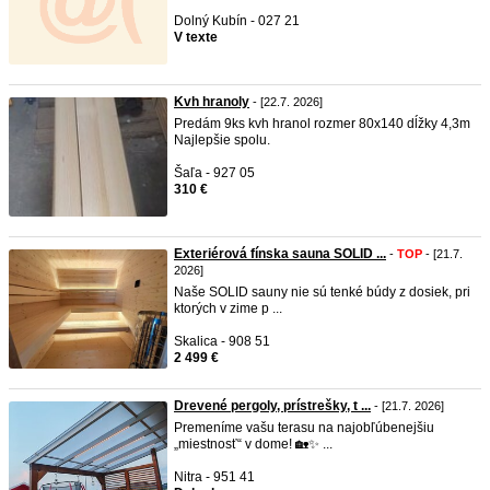
Dolný Kubín - 027 21
V texte
Kvh hranoly
- [22.7. 2026]
Predám 9ks kvh hranol rozmer 80x140 dĺžky 4,3m
Najlepšie spolu.
Šaľa - 927 05
310 €
Exteriérová fínska sauna SOLID ...
-
TOP
- [21.7.
2026]
Naše SOLID sauny nie sú tenké búdy z dosiek, pri
ktorých v zime p ...
Skalica - 908 51
2 499 €
Drevené pergoly, prístrešky, t ...
- [21.7. 2026]
Premeníme vašu terasu na najobľúbenejšiu
„miestnosť“ v dome! 🏡✨ ...
Nitra - 951 41