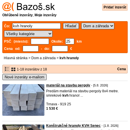
Pridať inzerát
Obľúbené inzeráty
,
Moje inzeráty
Čo:
PSČ (miesto):
Okolie:
km
Cena od:
- do:
€
Hlavná stránka
>
Dom a záhrada
>
kvh hranoly
Cena
1-18 inzerátov z 18
Nové inzeráty e-mailom
materiál na stavbu pergoly
- [5.8. 2026]
Predám materiál na stavbu pergoly 8x4 metre.
smrekové
kvh
hranol ...
Trnava - 919 25
1 530 €
Konštrukčné hranoly KVH Senec
- [1.8. 2026]