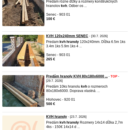
Predám rôzne dĺžky a rozmery konštrukčných
hranolov
kvh
. Odber os ...
Senec - 903 01
100 €
KVH 120x240mm SENEC
- [30.7. 2026]
Predam
kvh
hranoly
120x240mm. Dĺžka 6.5m 1ks
3.4m 1ks 5.9m 1ks 4 ...
Senec - 903 01
265 €
Predám hranoly KVH 80x180x6000 ...
-
TOP
-
[29.7. 2026]
Predám 10ks hranolu
kvh
o rozmeroch
80x180x6000. Doprava vlastná. ...
Hlohovec - 920 01
500 €
KVH hranoly
- [23.7. 2026]
Predám
kvh
hranoly
Rozmery 14x14 dĺžka 2,7m
4ks - 150€ 14x14 d ...