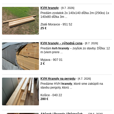
KVH hranoly
- [9.7. 2026]
Predám zostatok 2x 140x140 dĺžka 2m (25€ks) 1x
140x80 dĺžka 3m ...
Zlaté Moravce - 951 52
25 €
KVH hranoly – výhodná cena
- [8.7. 2026]
Predám
kvh
hranoly
– zvyšok zo stavby. Dĺžka: 12
m (viem prere ...
Myjava - 907 01
2 €
KVH Hranoly na pergolu
- [4.7. 2026]
Predáme HVH
hranoly
, ktoré sme zakúpili na
stavbu pergoly, ktorú ...
Košice - 040 22
280 €