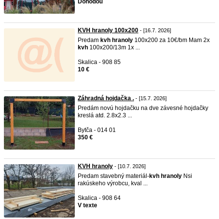
Dohodou
KVH hranoly 100x200
- [16.7. 2026]
Predam
kvh
hranoly
100x200 za 10€/bm Mam 2x
kvh
100x200/13m 1x ...
Skalica - 908 85
10 €
Záhradná hojdačka .
- [15.7. 2026]
Predám novú hojdačku na dve závesné hojdačky
kreslá atd. 2.8x2.3 ...
Bytča - 014 01
350 €
KVH hranoly
- [10.7. 2026]
Predam stavebný materiál-
kvh
hranoly
Nsi
rakúskeho výrobcu, kval ...
Skalica - 908 64
V texte