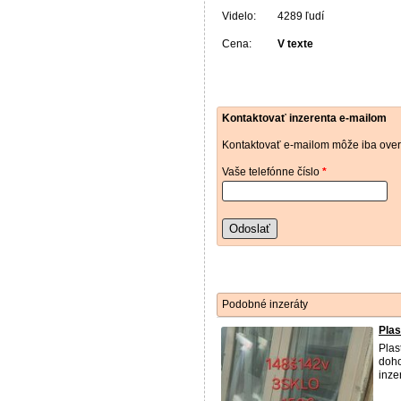
Videlo:
4289 ľudí
Cena:
V texte
Kontaktovať inzerenta e-mailom
Kontaktovať e-mailom môže iba over
Vaše telefónne číslo
*
Odoslať
Podobné inzeráty
Pla
Plas
doho
inze