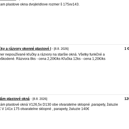
am plastove okna dvojkridlove rozmer š 175xv143.
ky a rázvory okenné plastové l
1 
- [8.8. 2026]
er nepoužívané kľučky a rázvory na staršie okná. Všetky funkčné a
škodené. Rázvora 8ks - cena 2,20€/ks Kľučka 12ks - cena 1,20€/ks
dám plastové okná
12
- [8.8. 2026]
ám plastové okná V126,5x D130 obe otvaratelne sklopné ,parapety, žaluzie
 V 141x 175 otvaratelne sklopné , parapety, žaluzie 140€