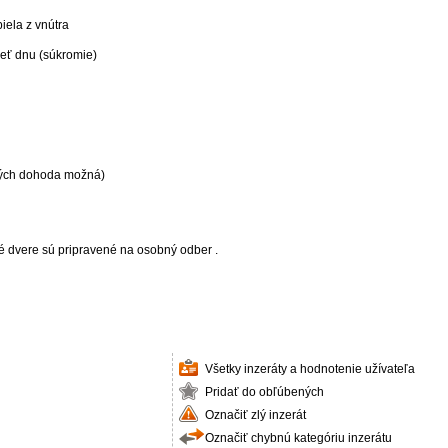
biela z vnútra
ieť dnu (súkromie)
erých dohoda možná)
 dvere sú pripravené na osobný odber .
Všetky inzeráty a hodnotenie užívateľa
Pridať do obľúbených
Označiť zlý inzerát
Označiť chybnú kategóriu inzerátu