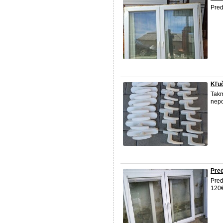
Pred
Kľuč
Takm
nepo
Pre
Pred
120€