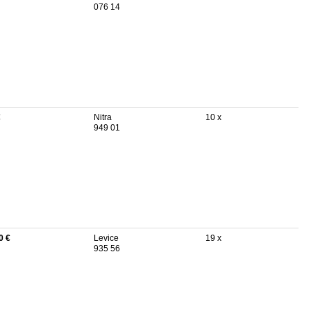
076 14
€
Nitra
10 x
949 01
0 €
Levice
19 x
935 56