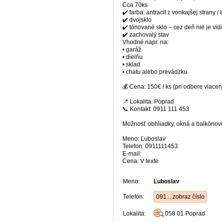
Cca 70ks
✔️ farba: antracit z vonkajšej strany / 
✔️ dvojsklo
✔️ tónované sklo – cez deň nie je vid
✔️ zachovalý stav
Vhodné napr. na:
• garáž
• dielňu
• sklad
• chatu alebo prevádzku
💰 Cena: 150€ / ks (pri odbere viac
📍 Lokalita: Poprad
📞 Kontakt: 0911 111 453
Možnosť obhliadky, okná a balkónové
Meno: Ľuboslav
Telefon: 0911111453
E-mail:
Cena: V texte
Meno:
Ľuboslav
Telefón:
091... zobraz číslo
Lokalita:
058 01
Poprad