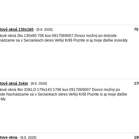
stové okná 130x160
70
- [8.8. 2026]
tové okná 2ks 130x60 70€ kus 0917069007 Dovoz možný po dohode
ádzame sa v Seciankach okres Veľký Krtíš Pozrite si aj moje ďalšie inzeráty
tové okná 3sklo
17
- [8.8. 2026]
tové okná 4ks 3SKLO 179x143 170€ kus 0917069007 Dovoz možný po
de Nachádzame sa v Seciankach okres Veľký Krtíš Pozrite si aj moje ďalšie
ráty
tove okna
10
- [8.8. 2026]