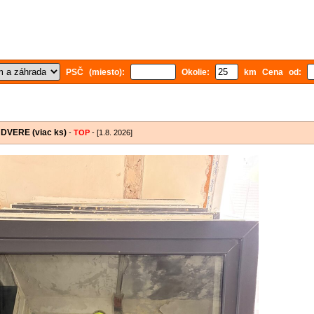
PSČ (miesto):
Okolie:
km Cena od:
VERE (viac ks)
-
TOP
- [1.8. 2026]