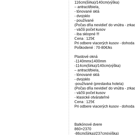
116cm(šírka)/140cm(výška)
– antracit/biela,
- tónované sklá
- dvojsklo
- používané
(Počas dňa nevidieť do vnútra - zrka
- väčší počet kusov
- iba sklopné !!!
Cena : 125€
Pri odbere viacerých kusov - dohod
Poškodené : 70-80€/ks
Plastové okná
-1140mmx1400mm
-114cm(šírka)/140cm(výška)
– antracit/biela,
- tónované sklá
- dvojsklo
-používané (prestavba hotela)
(Počas dňa nevidieť do vnútra - zrka
- väčší počet kusov
- klasické otvárateľné
Cena : 125€
Pri odbere viacerých kusov - dohod
Balkónové dvere
860×2370
-86cm(šírka)/237cm(výška)