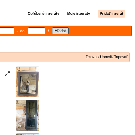
Obľúbené inzeráty
Moje inzeráty
Pridať inzerát
- do:
€
Zmazať/ Upraviť/ Topovať