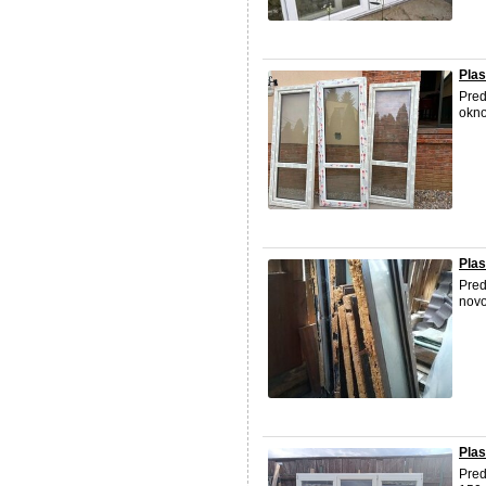
Plas
Pred
okno
Plas
Pred
novo
Pla
Pred