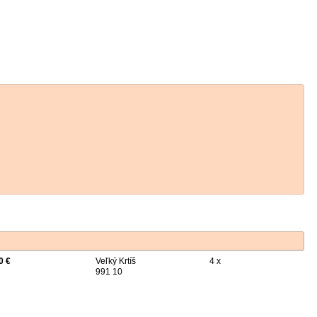
0 €
Veľký Krtíš
4 x
991 10