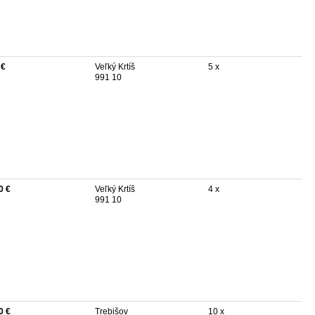
 €
Veľký Krtíš
5 x
991 10
0 €
Veľký Krtíš
4 x
991 10
0 €
Trebišov
10 x