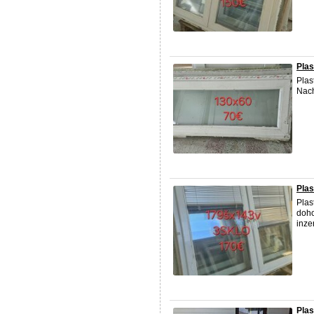
Pla
Plas
Nach
Plas
Plas
doho
inze
Plas