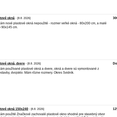
tové okná
30
- [8.8. 2026]
ám nové plastové okná nepoužité - rozmer veľké okná - 80x200 cm, a malé
 90x145 cm.
tové okná, dvere
Do
- [8.8. 2026]
ám používané plastové okná a dvere, okná a dvere sú vymontované z
stavby, dvojsklo. Mám rôzne rozmery. Okres Svidník.
stové okná 150x240
12
- [8.8. 2026]
ám použité Značkové zachovalé plastové okno vhodné pre stavebný otvor