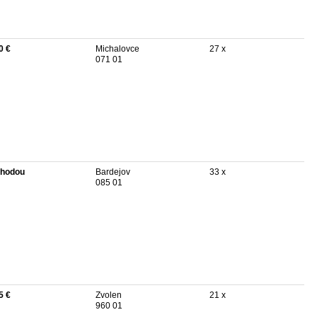
0 €
Michalovce
27 x
071 01
hodou
Bardejov
33 x
085 01
5 €
Zvolen
21 x
960 01