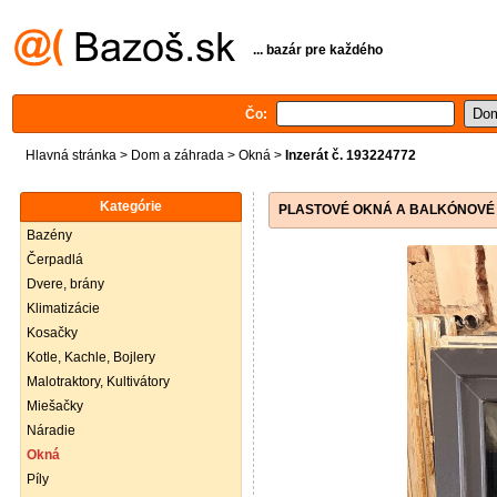
... bazár pre každého
Čo:
Hlavná stránka
>
Dom a záhrada
>
Okná
>
Inzerát č. 193224772
Kategórie
PLASTOVÉ OKNÁ A BALKÓNOVÉ D
Bazény
Čerpadlá
Dvere, brány
Klimatizácie
Kosačky
Kotle, Kachle, Bojlery
Malotraktory, Kultivátory
Miešačky
Náradie
Okná
Píly