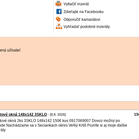
Vytlačiť inzerát
Zdieľajte na Facebooku
Odporučiť kamarátovi
Vyhľadať podobné inzeráty
ený užívateľ.
stové okná 148x142 3SKLO
15
- [8.8. 2026]
tové okná 2ks 3SKLO 148x142 150€ kus 0917069007 Dovoz možný po
de Nachádzame sa v Seciankach okres Veľký Krtíš Pozrite si aj moje ďalšie
ráty